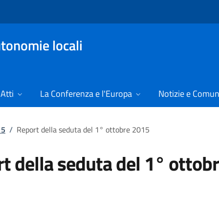
tonomie locali
Atti
La Conferenza e l'Europa
Notizie e Comun
15
/
Report della seduta del 1° ottobre 2015
t della seduta del 1° ottob