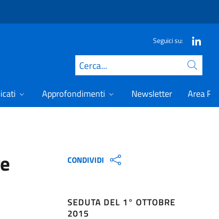
Seguici su:
Cerca
icati
Approfondimenti
Newsletter
Area Ris
re
CONDIVIDI
SEDUTA DEL 1° OTTOBRE
2015