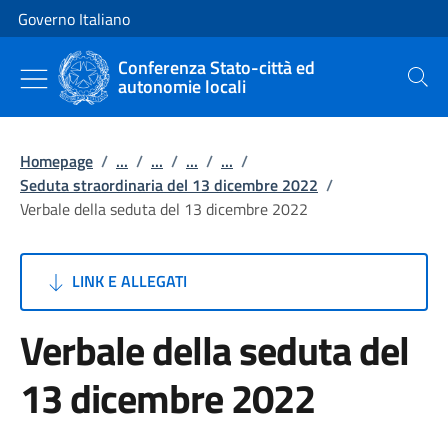
Vai al contenuto
Vai alla navigazione del sito
Governo Italiano
Conferenza Stato-città ed
autonomie locali
Cerca
Homepage
/
...
/
...
/
...
/
...
/
Seduta straordinaria del 13 dicembre 2022
/
Verbale della seduta del 13 dicembre 2022
LINK E ALLEGATI
Verbale della seduta del
13 dicembre 2022