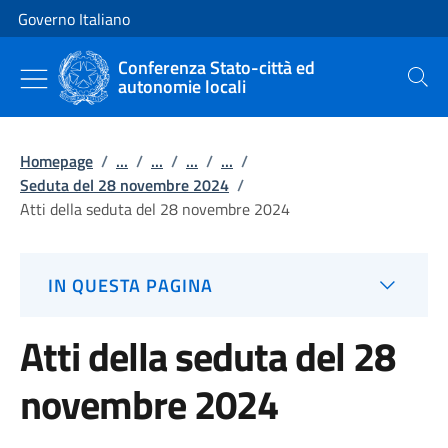
Vai al contenuto
Vai alla navigazione del sito
Governo Italiano
Conferenza Stato-città ed
autonomie locali
Cerca
Homepage
/
...
/
...
/
...
/
...
/
Seduta del 28 novembre 2024
/
Atti della seduta del 28 novembre 2024
IN QUESTA PAGINA
Atti della seduta del 28
novembre 2024