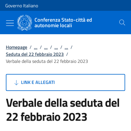
Vai al contenuto
Vai alla navigazione del sito
Governo Italiano
Conferenza Stato-città ed
autonomie locali
Cerca
Homepage
/
...
/
...
/
...
/
...
/
Seduta del 22 febbraio 2023
/
Verbale della seduta del 22 febbraio 2023
LINK E ALLEGATI
Verbale della seduta del
22 febbraio 2023