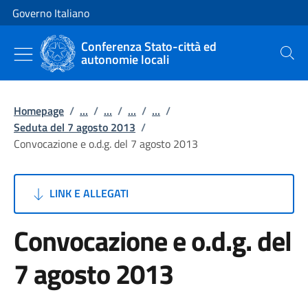
Vai al contenuto
Vai alla navigazione del sito
Governo Italiano
Conferenza Stato-città ed
autonomie locali
Cerca
Homepage
/
...
/
...
/
...
/
...
/
Seduta del 7 agosto 2013
/
Convocazione e o.d.g. del 7 agosto 2013
LINK E ALLEGATI
Convocazione e o.d.g. del
7 agosto 2013