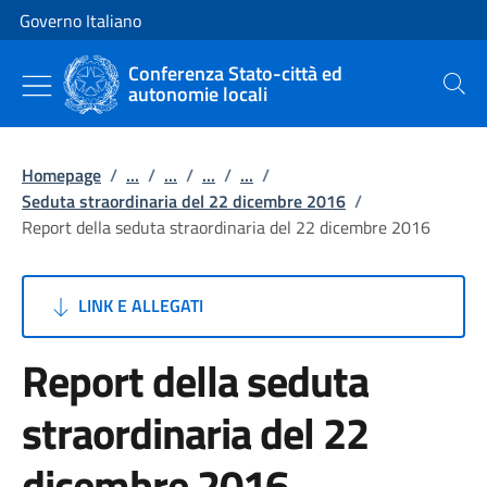
Vai al contenuto
Vai alla navigazione del sito
Governo Italiano
Conferenza Stato-città ed
autonomie locali
Cerca
Homepage
/
...
/
...
/
...
/
...
/
Seduta straordinaria del 22 dicembre 2016
/
Report della seduta straordinaria del 22 dicembre 2016
LINK E ALLEGATI
Report della seduta
straordinaria del 22
dicembre 2016