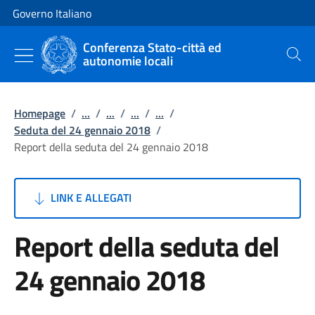
Vai al contenuto
Vai alla navigazione del sito
Governo Italiano
Conferenza Stato-città ed
autonomie locali
Cerca
Homepage
/
...
/
...
/
...
/
...
/
Seduta del 24 gennaio 2018
/
Report della seduta del 24 gennaio 2018
LINK E ALLEGATI
Report della seduta del
24 gennaio 2018