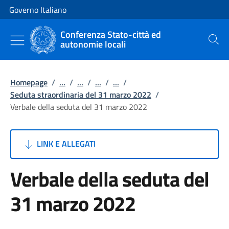
Vai al contenuto
Vai alla navigazione del sito
Governo Italiano
Conferenza Stato-città ed
autonomie locali
Cerca
Homepage
/
...
/
...
/
...
/
...
/
Seduta straordinaria del 31 marzo 2022
/
Verbale della seduta del 31 marzo 2022
LINK E ALLEGATI
Verbale della seduta del
31 marzo 2022