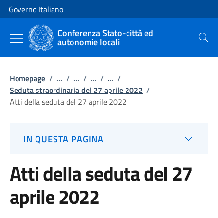
Vai al contenuto
Vai alla navigazione del sito
Governo Italiano
Conferenza Stato-città ed
autonomie locali
Cerca
Homepage
/
...
/
...
/
...
/
...
/
Seduta straordinaria del 27 aprile 2022
/
Atti della seduta del 27 aprile 2022
IN QUESTA PAGINA
Atti della seduta del 27
aprile 2022