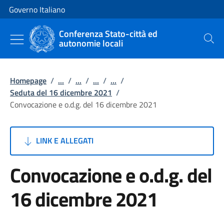
Vai al contenuto
Vai alla navigazione del sito
Governo Italiano
Conferenza Stato-città ed
autonomie locali
Cerca
Homepage
/
...
/
...
/
...
/
...
/
Seduta del 16 dicembre 2021
/
Convocazione e o.d.g. del 16 dicembre 2021
LINK E ALLEGATI
Convocazione e o.d.g. del
16 dicembre 2021