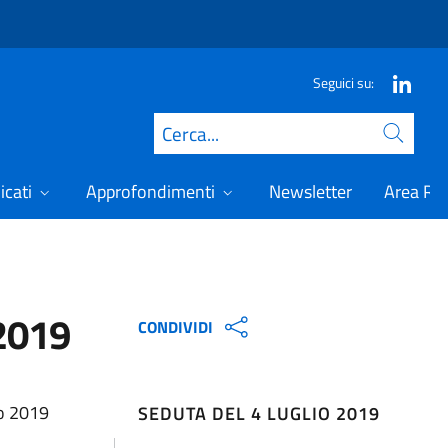
Seguici su:
Cerca
icati
Approfondimenti
Newsletter
Area Ris
 2019
CONDIVIDI
io 2019
SEDUTA DEL 4 LUGLIO 2019