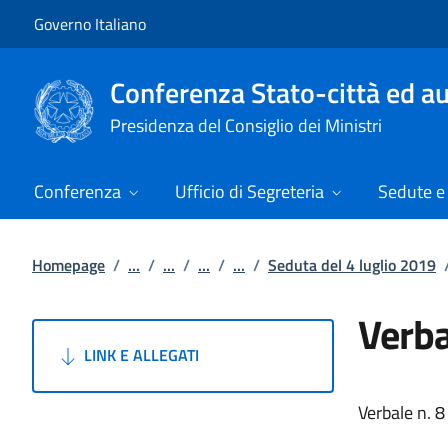
Vai al contenuto
Vai alla navigazione del sito
Governo Italiano
Conferenza Stato-città ed au
Presidenza del Consiglio dei Ministri
Conferenza
Ufficio di Segreteria
Sedute e 
Homepage
/
...
/
...
/
...
/
...
/
Seduta del 4 luglio 2019
Verba
LINK E ALLEGATI
Verbale n. 8