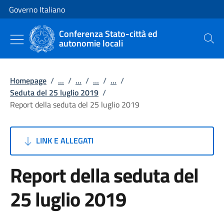
Vai al contenuto
Vai alla navigazione del sito
Governo Italiano
Conferenza Stato-città ed
autonomie locali
Cerca
Homepage
/
...
/
...
/
...
/
...
/
Seduta del 25 luglio 2019
/
Report della seduta del 25 luglio 2019
LINK E ALLEGATI
Report della seduta del
25 luglio 2019