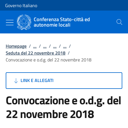
Vai al contenuto
Vai alla navigazione del sito
Governo Italiano
Conferenza Stato-città ed
autonomie locali
Cerca
Homepage
/
...
/
...
/
...
/
...
/
Seduta del 22 novembre 2018
/
Convocazione e o.d.g. del 22 novembre 2018
LINK E ALLEGATI
Convocazione e o.d.g. del
22 novembre 2018