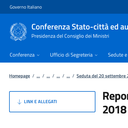
Vai al contenuto
Vai alla navigazione del sito
Governo Italiano
Conferenza Stato-città ed au
Presidenza del Consiglio dei Ministri
Conferenza
Ufficio di Segreteria
Sedute e 
Homepage
/
...
/
...
/
...
/
...
/
Seduta del 20 settembre
Repor
LINK E ALLEGATI
2018