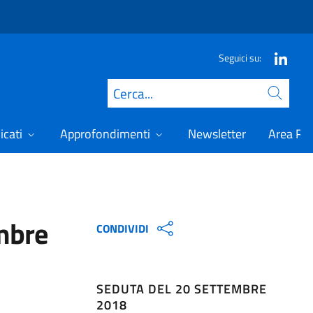
Seguici su:
Cerca
icati
Approfondimenti
Newsletter
Area Ris
embre
CONDIVIDI
SEDUTA DEL 20 SETTEMBRE
2018