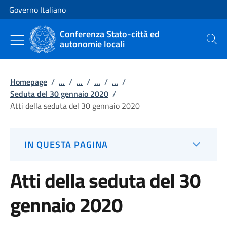
Vai al contenuto
Vai alla navigazione del sito
Governo Italiano
Conferenza Stato-città ed
autonomie locali
Cerca
Homepage
/
...
/
...
/
...
/
...
/
Seduta del 30 gennaio 2020
/
Atti della seduta del 30 gennaio 2020
IN QUESTA PAGINA
Atti della seduta del 30
gennaio 2020