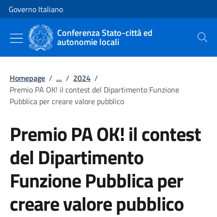
Vai al contenuto
Vai alla navigazione del sito
Governo Italiano
Conferenza Stato-città ed
autonomie locali
Cerca
Homepage
/
...
/
2024
/
Premio PA OK! il contest del Dipartimento Funzione
Pubblica per creare valore pubblico
Premio PA OK! il contest
del Dipartimento
Funzione Pubblica per
creare valore pubblico