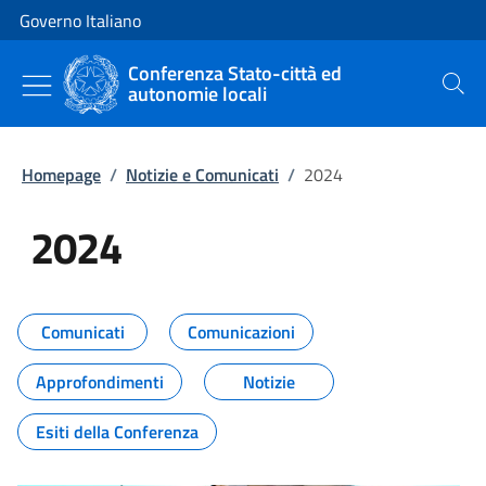
Vai al contenuto
Vai alla navigazione del sito
Governo Italiano
Conferenza Stato-città ed
autonomie locali
Cerca
Homepage
/
Notizie e Comunicati
/
2024
2024
Tutti i contenuti della pagina 20
Comunicati
Comunicazioni
Approfondimenti
Notizie
Esiti della Conferenza