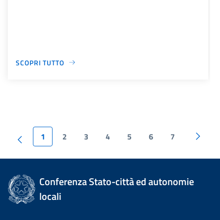
SCOPRI TUTTO
1
2
3
4
5
6
7
Conferenza Stato-città ed autonomie
locali