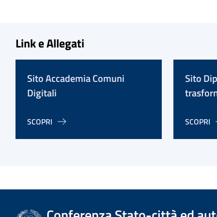
Link e Allegati
Sito Accademia Comuni
Sito Di
Digitali
trasfor
SCOPRI
SCOPRI
Conferenza Stato-città ed aut