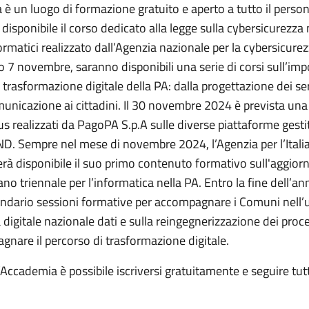
è un luogo di formazione gratuito e aperto a tutto il person
disponibile il corso dedicato alla legge sulla cybersicurezza
formatici realizzato dall’Agenzia nazionale per la cybersicurez
 7 novembre, saranno disponibili una serie di corsi sull’imp
 trasformazione digitale della PA: dalla progettazione dei ser
municazione ai cittadini. Il 30 novembre 2024 è prevista un
us realizzati da PagoPA S.p.A sulle diverse piattaforme gest
D. Sempre nel mese di novembre 2024, l’Agenzia per l’Italia
erà disponibile il suo primo contenuto formativo sull'aggio
no triennale per l’informatica nella PA. Entro la fine dell’ann
endario sessioni formative per accompagnare i Comuni nell’ut
digitale nazionale dati e sulla reingegnerizzazione dei proce
gnare il percorso di trasformazione digitale.
l’Accademia è possibile iscriversi gratuitamente e seguire tutt