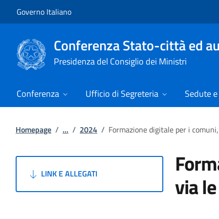
Vai al contenuto
Vai alla navigazione del sito
Governo Italiano
Conferenza Stato-città ed au
Presidenza del Consiglio dei Ministri
Conferenza
Ufficio di Segreteria
Sedute e 
Homepage
/
...
/
2024
/
Formazione digitale per i comuni, 
Forma
LINK E ALLEGATI
via l