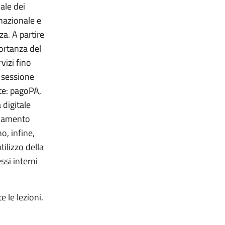
ale dei
 nazionale e
za. A partire
ortanza del
vizi fino
a sessione
ite: pagoPA,
 digitale
rnamento
o, infine,
ilizzo della
ssi interni
e le lezioni.