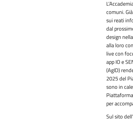
L’Accademia 
comuni. Già 
sui reati in
dal prossimo
design nella
alla loro co
live con foc
app IO e SEN
(AgID) rend
2025 del Pia
sono in cal
Piattaforma 
per accompa
Sul sito del