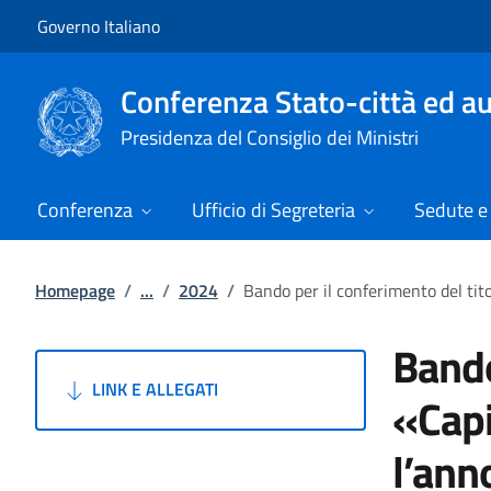
Vai al contenuto
Vai alla navigazione del sito
Governo Italiano
Conferenza Stato-città ed au
Presidenza del Consiglio dei Ministri
Conferenza
Ufficio di Segreteria
Sedute e 
Homepage
/
...
/
2024
/
Bando per il conferimento del tito
Bando
LINK E ALLEGATI
«Capi
l’ann