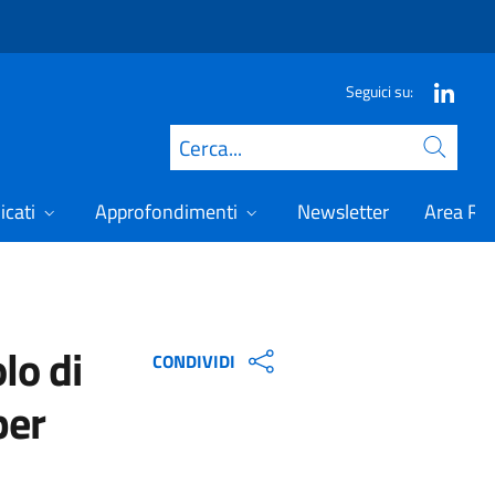
Seguici su:
Cerca
icati
Approfondimenti
Newsletter
Area Ris
lo di
CONDIVIDI
per