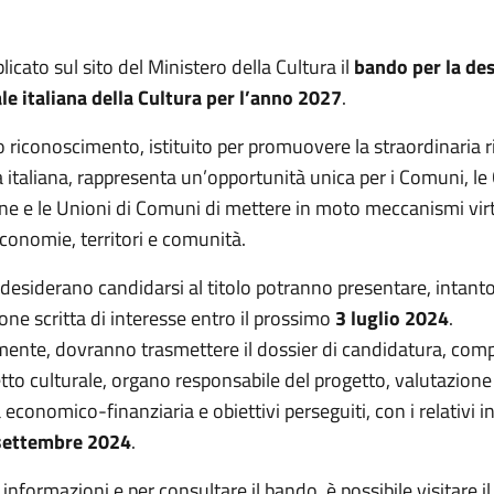
licato sul sito del Ministero della Cultura il
bando per la de
ale italiana della Cultura per l’anno 2027
.
so riconoscimento, istituito per promuovere la straordinaria 
a italiana, rappresenta un’opportunità unica per i Comuni, le 
ne e le Unioni di Comuni di mettere in moto meccanismi vir
economie, territori e comunità.
 desiderano candidarsi al titolo potranno presentare, intant
ne scritta di interesse entro il prossimo
3 luglio 2024
.
ente, dovranno trasmettere il dossier di candidatura, comp
etto culturale, organo responsabile del progetto, valutazione
à economico-finanziaria e obiettivi perseguiti, con i relativi in
 settembre 2024
.
 informazioni e per consultare il bando, è possibile visitare il