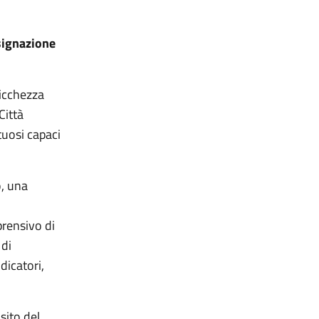
signazione
ricchezza
Città
tuosi capaci
o, una
rensivo di
 di
dicatori,
 sito del