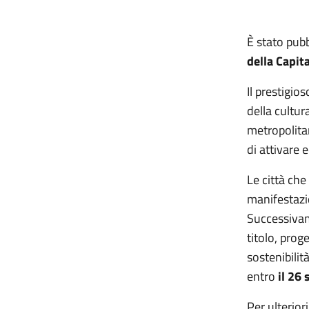
È stato pubb
della Capit
Il prestigio
della cultur
metropolita
di attivare 
Le città che
manifestazio
Successivam
titolo, prog
sostenibilit
entro
il 26
Per ulteriori