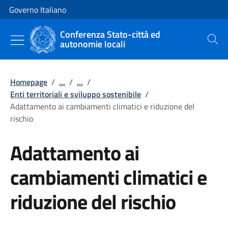
Vai al contenuto
Vai alla navigazione del sito
Governo Italiano
Conferenza Stato-città ed
autonomie locali
Cerca
Homepage
/
...
/
...
/
Enti territoriali e sviluppo sostenibile
/
Adattamento ai cambiamenti climatici e riduzione del
rischio
Adattamento ai
cambiamenti climatici e
riduzione del rischio