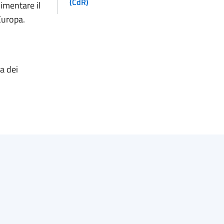
(CdR)
limentare il
'Europa.
a dei