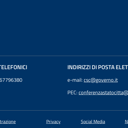
TELEFONICI
INDIRIZZI DI POSTA EL
0667796380
e-mail:
csc@governo.it
PEC:
conferenzastatocitta@
trazione
Privacy
Social Media
N