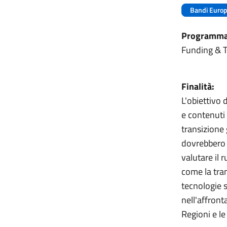
Bandi Europ
Programma 
Funding & T
Finalità:
L'obiettivo 
e contenuti 
transizione 
dovrebbero o
valutare il r
come la tran
tecnologie s
nell'affront
Regioni e le