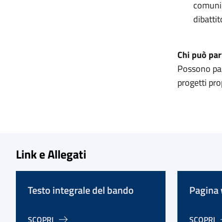
comunica
dibattit
Chi può par
Possono part
progetti pr
Link e Allegati
Testo integrale del bando
Pagina 
SCOPRI
SCOPRI