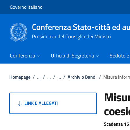
Vai al contenuto
Vai alla navigazione del sito
Governo Italiano
Conferenza Stato-città ed au
Presidenza del Consiglio dei Ministri
Conferenza
Ufficio di Segreteria
Sedute e 
Homepage
/
...
/
...
/
...
/
Archivio Bandi
/
Misure informa
Misur
LINK E ALLEGATI
coesi
Scadenza 15