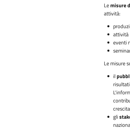
Le
misure d
attività:
produzi
attività
eventi 
seminar
Le misure s
il
pubbl
risultat
L'infor
contrib
crescita
gli
stak
naziona