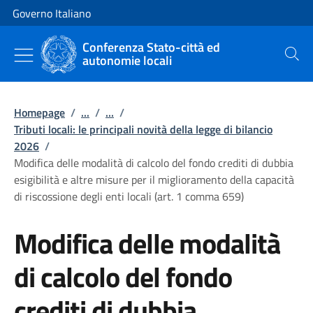
Vai al contenuto
Vai alla navigazione del sito
Governo Italiano
Conferenza Stato-città ed
autonomie locali
Cerca
Homepage
/
...
/
...
/
Tributi locali: le principali novità della legge di bilancio
2026
/
Modifica delle modalità di calcolo del fondo crediti di dubbia
esigibilità e altre misure per il miglioramento della capacità
di riscossione degli enti locali (art. 1 comma 659)
Modifica delle modalità
di calcolo del fondo
crediti di dubbia