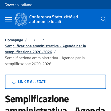
Vai al contenuto
Vai alla navigazione del sito
Governo Italiano
Conferenza Stato-città ed
autonomie locali
Cerca
Homepage
/
...
/
...
/
Semplificazione amministrativa - Agenda per la
semplificazione 2020-2026
/
Semplificazione amministrativa - Agenda per la
semplificazione 2020-2026
LINK E ALLEGATI
Semplificazione
amministrativa - Agenda