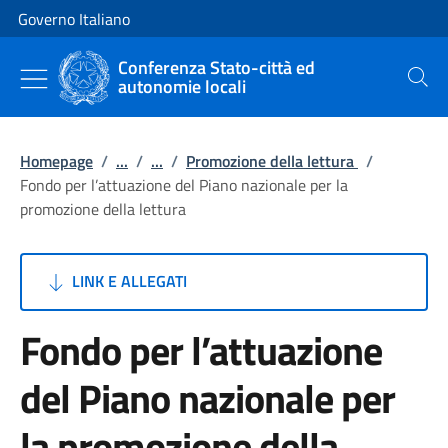
Vai al contenuto
Vai alla navigazione del sito
Governo Italiano
Conferenza Stato-città ed
autonomie locali
Cerca
Homepage
/
...
/
...
/
Promozione della lettura
/
Fondo per l’attuazione del Piano nazionale per la
promozione della lettura
LINK E ALLEGATI
Fondo per l’attuazione
del Piano nazionale per
la promozione della