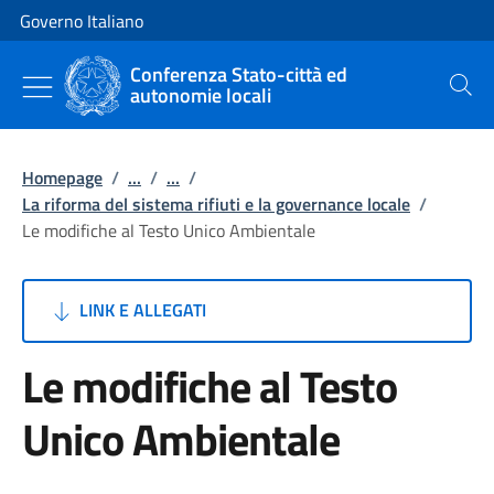
Vai al contenuto
Vai alla navigazione del sito
Governo Italiano
Conferenza Stato-città ed
autonomie locali
Cerca
Homepage
/
...
/
...
/
La riforma del sistema rifiuti e la governance locale
/
Le modifiche al Testo Unico Ambientale
LINK E ALLEGATI
Le modifiche al Testo
Unico Ambientale