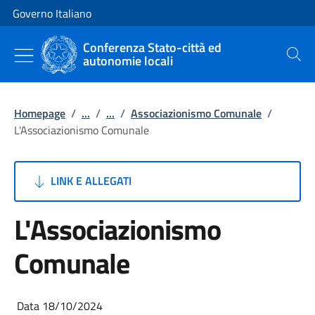
Vai al contenuto
Vai alla navigazione del sito
Governo Italiano
Conferenza Stato-città ed
autonomie locali
Cerca
Homepage
/
...
/
...
/
Associazionismo Comunale
/
L'Associazionismo Comunale
LINK E ALLEGATI
L'Associazionismo
Comunale
Data 18/10/2024