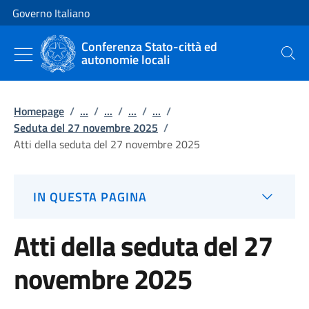
Vai al contenuto
Vai alla navigazione del sito
Governo Italiano
Conferenza Stato-città ed
autonomie locali
Cerca
Homepage
/
...
/
...
/
...
/
...
/
Seduta del 27 novembre 2025
/
Atti della seduta del 27 novembre 2025
IN QUESTA PAGINA
Atti della seduta del 27
novembre 2025