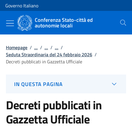
Vai al contenuto
Vai alla navigazione del sito
Governo Italiano
Conferenza Stato-città ed
autonomie locali
Cerca
Homepage
/
...
/
...
/
...
/
Seduta Straordinaria del 24 febbraio 2026
/
Decreti pubblicati in Gazzetta Ufficiale
IN QUESTA PAGINA
Decreti pubblicati in
Gazzetta Ufficiale