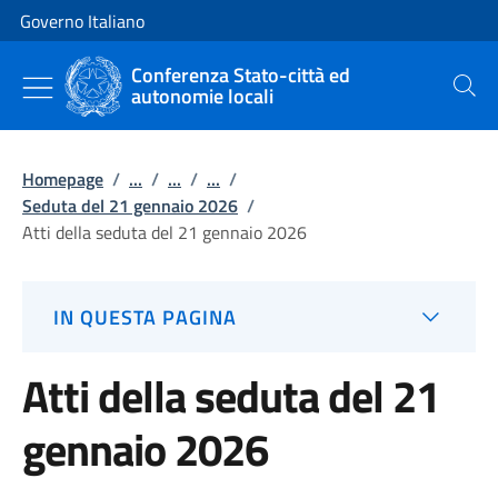
Vai al contenuto
Vai alla navigazione del sito
Governo Italiano
Conferenza Stato-città ed
autonomie locali
Cerca
Homepage
/
...
/
...
/
...
/
Seduta del 21 gennaio 2026
/
Atti della seduta del 21 gennaio 2026
IN QUESTA PAGINA
Atti della seduta del 21
gennaio 2026