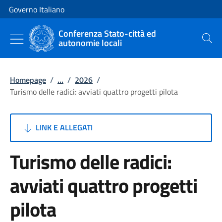
Vai al contenuto
Vai alla navigazione del sito
Governo Italiano
Conferenza Stato-città ed
autonomie locali
Cerca
Homepage
/
...
/
2026
/
Turismo delle radici: avviati quattro progetti pilota
LINK E ALLEGATI
Turismo delle radici:
avviati quattro progetti
pilota