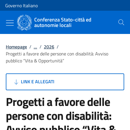
Vai al contenuto
Vai alla navigazione del sito
Governo Italiano
Conferenza Stato-città ed
autonomie locali
Cerca
Homepage
/
...
/
2026
/
Progetti a favore delle persone con disabilità: Avviso
pubblico “Vita & Opportunità”
LINK E ALLEGATI
Progetti a favore delle
persone con disabilità:
Avviso pubblico “Vita &