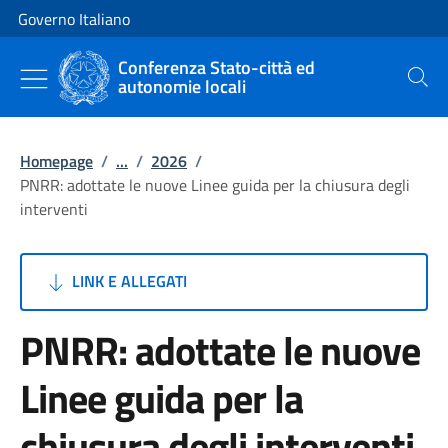
Vai al contenuto
Vai alla navigazione del sito
Governo Italiano
Conferenza Stato-città ed
autonomie locali
Cerca
Homepage
/
...
/
2026
/
PNRR: adottate le nuove Linee guida per la chiusura degli
interventi
LINK E ALLEGATI
PNRR: adottate le nuove
Linee guida per la
chiusura degli interventi