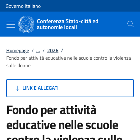
Vai al contenuto
Vai alla navigazione del sito
Governo Italiano
Conferenza Stato-città ed
autonomie locali
Cerca
Homepage
/
...
/
2026
/
Fondo per attività educative nelle scuole contro la violenza
sulle donne
LINK E ALLEGATI
Fondo per attività
educative nelle scuole
contro la violenza sulle