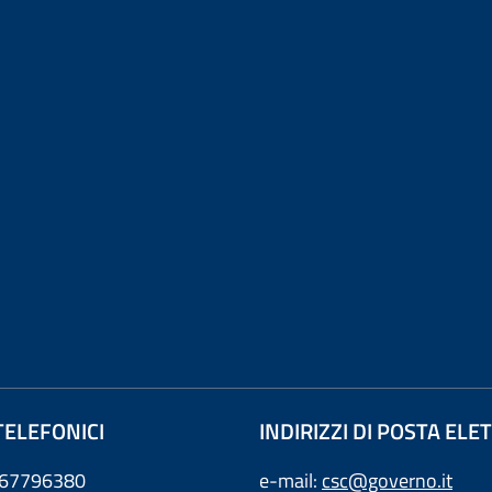
TELEFONICI
INDIRIZZI DI POSTA EL
0667796380
e-mail:
csc@governo.it