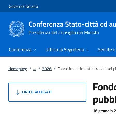
Vai al contenuto
Vai alla navigazione del sito
Governo Italiano
Conferenza Stato-città ed au
Presidenza del Consiglio dei Ministri
Conferenza
Ufficio di Segreteria
Sedute e 
Homepage
/
...
/
2026
/
Fondo investimenti stradali nei pi
Fondo
LINK E ALLEGATI
pubbl
16 gennaio 