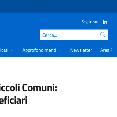
Seguici su:
Cerca
icati
Approfondimenti
Newsletter
Area Ris
iccoli Comuni:
ficiari