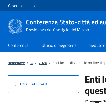
Vai al contenuto
Vai alla navigazione del sito
Governo Italiano
Conferenza Stato-città ed au
Presidenza del Consiglio dei Ministri
Conferenza
Ufficio di Segreteria
Sedute e 
Homepage
/
...
/
2026
/
Enti locali: disponibile on line il
Enti l
LINK E ALLEGATI
quest
21 maggio 2