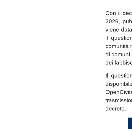
Con il dec
2026, pub
viene data
il questi
comunità m
di comuni 
dei fabbiso
Il questi
disponib
OpenCivit
trasmissi
decreto.