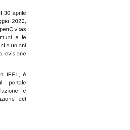
l 30 aprile
ggio 2026,
OpenCivitas
omuni e le
ni e unioni
a revisione
on IFEL, è
l portale
ilazione e
azione del