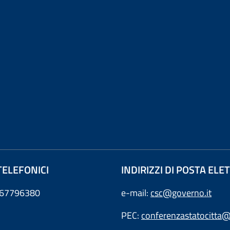
TELEFONICI
INDIRIZZI DI POSTA EL
0667796380
e-mail:
csc@governo.it
PEC:
conferenzastatocitta@