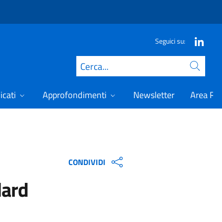
Seguici su:
Cerca
icati
Approfondimenti
Newsletter
Area Ris
CONDIVIDI
dard