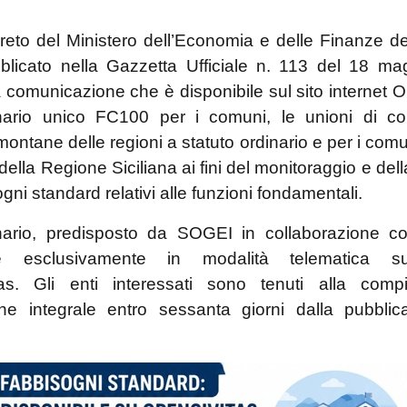
reto del Ministero dell’Economia e delle Finanze de
blicato nella Gazzetta Ufficiale n. 113 del 18 ma
 comunicazione che è disponibile sul sito internet 
onario unico FC100 per i comuni, le unioni di c
ontane delle regioni a statuto ordinario e per i comu
della Regione Siciliana ai fini del monitoraggio e dell
gni standard relativi alle funzioni fondamentali.
onario, predisposto da SOGEI in collaborazione c
ile esclusivamente in modalità telematica su
as. Gli enti interessati sono tenuti alla comp
one integrale entro sessanta giorni dalla pubblic