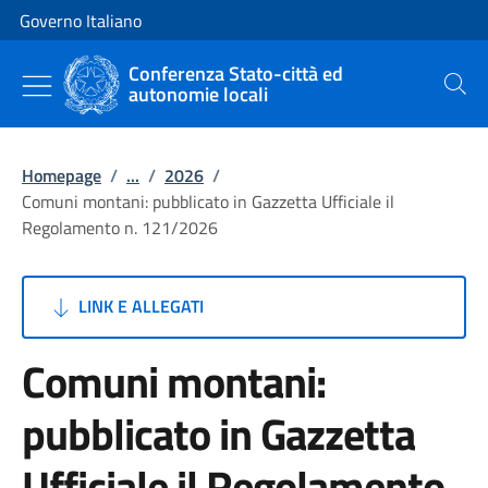
Vai al contenuto
Vai alla navigazione del sito
Governo Italiano
Conferenza Stato-città ed
autonomie locali
Cerca
Homepage
/
...
/
2026
/
Comuni montani: pubblicato in Gazzetta Ufficiale il
Regolamento n. 121/2026
LINK E ALLEGATI
Comuni montani:
pubblicato in Gazzetta
Ufficiale il Regolamento