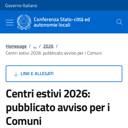
Vai al contenuto
Vai alla navigazione del sito
Governo Italiano
Conferenza Stato-città ed
autonomie locali
Cerca
Homepage
/
...
/
2026
/
Centri estivi 2026: pubblicato avviso per i Comuni
LINK E ALLEGATI
Centri estivi 2026:
pubblicato avviso per i
Comuni