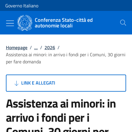
Vai al contenuto
Vai alla navigazione del sito
Governo Italiano
Conferenza Stato-città ed
autonomie locali
Cerca
Homepage
/
...
/
2026
/
Assistenza ai minori: in arrivo i fondi per i Comuni, 30 giorni
per fare domanda
LINK E ALLEGATI
Assistenza ai minori: in
arrivo i fondi per i
Comuni, 30 giorni per