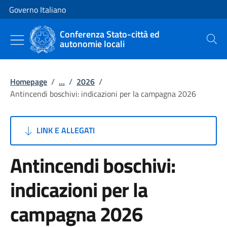
Vai al contenuto
Vai alla navigazione del sito
Governo Italiano
Conferenza Stato-città ed
autonomie locali
Cerca
Homepage
/
...
/
2026
/
Antincendi boschivi: indicazioni per la campagna 2026
LINK E ALLEGATI
Antincendi boschivi:
indicazioni per la
campagna 2026