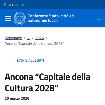
Vai al contenuto
Vai alla navigazione del sito
Governo Italiano
Conferenza Stato-città ed
autonomie locali
Cerca
Homepage
/
...
/
2026
/
Ancona “Capitale della Cultura 2028”
LINK E ALLEGATI
Ancona “Capitale della
Cultura 2028”
20 marzo 2026