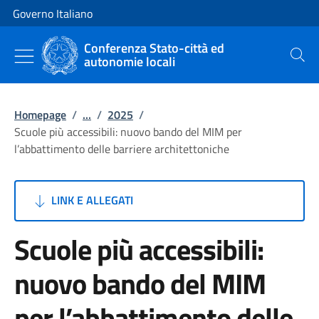
Vai al contenuto
Vai alla navigazione del sito
Governo Italiano
Conferenza Stato-città ed
autonomie locali
Cerca
Homepage
/
...
/
2025
/
Scuole più accessibili: nuovo bando del MIM per
l’abbattimento delle barriere architettoniche
LINK E ALLEGATI
Scuole più accessibili:
nuovo bando del MIM
per l’abbattimento delle