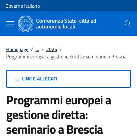
Vai al contenuto
Vai alla navigazione del sito
Governo Italiano
Conferenza Stato-città ed
autonomie locali
Cerca
Homepage
/
...
/
2025
/
Programmi europei a gestione diretta: seminario a Brescia
LINK E ALLEGATI
Programmi europei a
gestione diretta:
seminario a Brescia