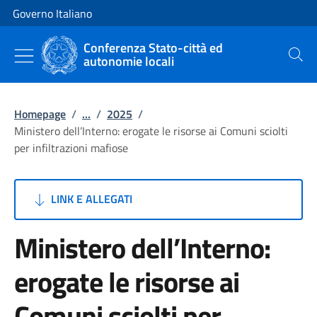
Vai al contenuto
Vai alla navigazione del sito
Governo Italiano
Conferenza Stato-città ed
autonomie locali
Cerca
Homepage
/
...
/
2025
/
Ministero dell’Interno: erogate le risorse ai Comuni sciolti
per infiltrazioni mafiose
LINK E ALLEGATI
Ministero dell’Interno:
erogate le risorse ai
Comuni sciolti per