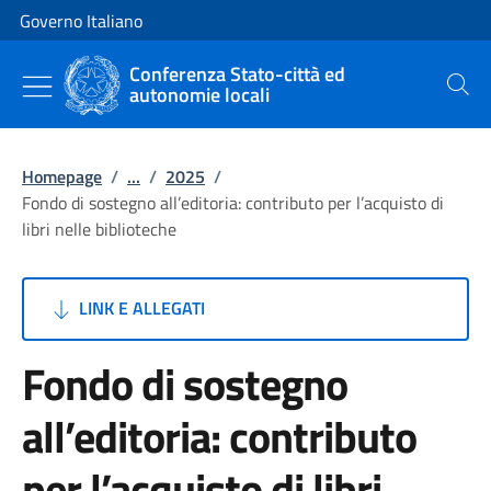
Vai al contenuto
Vai alla navigazione del sito
Governo Italiano
Conferenza Stato-città ed
autonomie locali
Cerca
Homepage
/
...
/
2025
/
Fondo di sostegno all’editoria: contributo per l’acquisto di
libri nelle biblioteche
LINK E ALLEGATI
Fondo di sostegno
all’editoria: contributo
per l’acquisto di libri