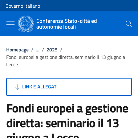
Vai al contenuto
Vai alla navigazione del sito
Governo Italiano
Conferenza Stato-città ed
autonomie locali
Cerca
Homepage
/
...
/
2025
/
Fondi europei a gestione diretta: seminario il 13 giugno a
Lecce
LINK E ALLEGATI
Fondi europei a gestione
diretta: seminario il 13
giugno a Lecce