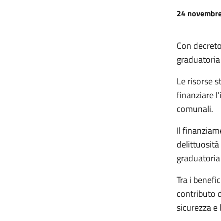
24 novembr
Con decreto
graduatoria 
Le risorse s
finanziare 
comunali.
Il finanziam
delittuosità
graduatoria
Tra i benefi
contributo d
sicurezza e l