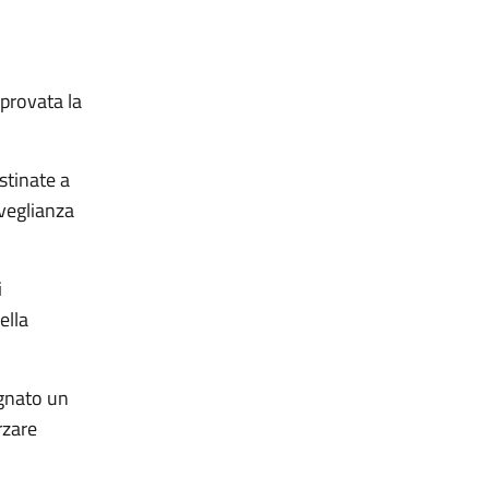
provata la
stinate a
veglianza
i
ella
egnato un
rzare