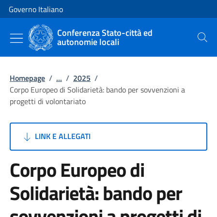
Vai al contenuto
Vai alla navigazione del sito
Governo Italiano
Conferenza Stato-città ed
autonomie locali
Cerca
Homepage
/
...
/
2025
/
Corpo Europeo di Solidarietà: bando per sovvenzioni a
progetti di volontariato
LINK E ALLEGATI
Corpo Europeo di
Solidarietà: bando per
sovvenzioni a progetti di