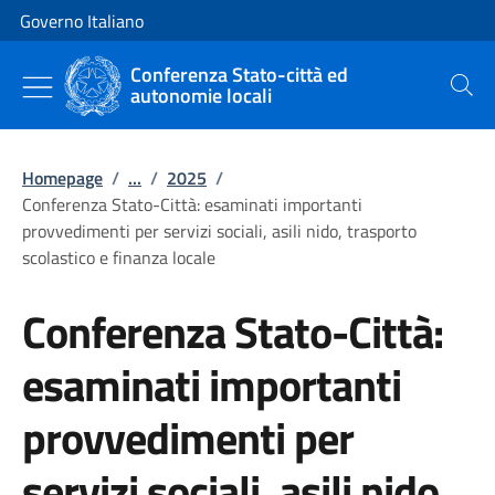
Vai al contenuto
Vai alla navigazione del sito
Governo Italiano
Conferenza Stato-città ed
autonomie locali
Cerca
Homepage
/
...
/
2025
/
Conferenza Stato-Città: esaminati importanti
provvedimenti per servizi sociali, asili nido, trasporto
scolastico e finanza locale
Conferenza Stato-Città:
esaminati importanti
provvedimenti per
servizi sociali, asili nido,