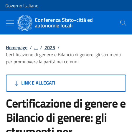
Vai al contenuto
Vai alla navigazione del sito
Governo Italiano
Conferenza Stato-città ed
autonomie locali
Cerca
Homepage
/
...
/
2025
/
Certificazione di genere e Bilancio di genere: gli strumenti
per promuovere la parità nei comuni
LINK E ALLEGATI
Certificazione di genere e
Bilancio di genere: gli
strumenti per