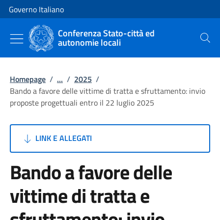
Vai al contenuto
Vai alla navigazione del sito
Governo Italiano
Conferenza Stato-città ed
autonomie locali
Cerca
Homepage
/
...
/
2025
/
Bando a favore delle vittime di tratta e sfruttamento: invio
proposte progettuali entro il 22 luglio 2025
LINK E ALLEGATI
Bando a favore delle
vittime di tratta e
sfruttamento: invio